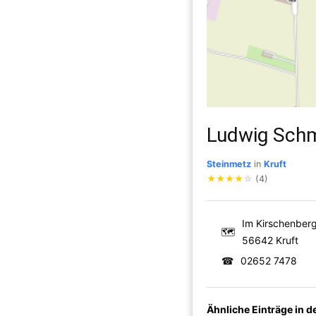
Ludwig Schm
Steinmetz
in
Kruft
★
★
★
★
☆
(4)
Im Kirschenberg
🗺
56642 Kruft
☎
02652 7478
Ähnliche Einträge in 