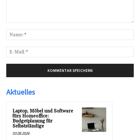
Kommentar:
Na
E-
Mai
Aktuelles
Laptop, Möbel und Software
fürs Homeoffice:
Budgetplanung für
Selbstständige
03.08.2026