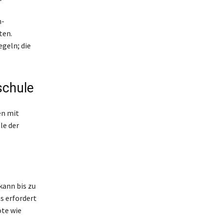
n-
ten.
geln; die
schule
en mit
le der
kann bis zu
s erfordert
ote wie