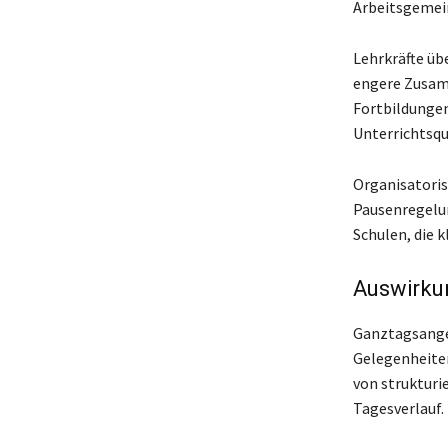
Arbeitsgemein
Lehrkräfte üb
engere Zusam
Fortbildunge
Unterrichtsqu
Organisatori
Pausenregelu
Schulen, die 
Auswirku
Ganztagsangeb
Gelegenheiten
von strukturi
Tagesverlauf.