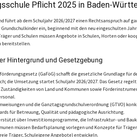
sschule Pflicht 2025 in Baden-Würt
d führt ab dem Schuljahr 2026/2027 einen Rechtsanspruch auf g
 Grundschulkinder ein, beginnend mit den neu eingeschulten Jah
äger und Schulen müssen Angebote in Schulen, Horten oder koo
 bereitstellen.
her Hintergrund und Gesetzgebung
örderungsgesetz (GaFöG) schafft die gesetzliche Grundlage für d
h; die Umsetzung startet Schuljahr 2026/2027. Das Gesetz regelt
, Zuständigkeiten von Land und Kommunen sowie Förderinstrumen
rsonal.
nweisungen und die Ganztagsgrundschulverordnung (GTVO) konkr
rds für Betreuung, Qualität und pädagogische Ausrichtung.
rstützt über Investitionsprogramme, die Infrastruktur- und Bau
munen müssen Bedarfsplanung vorlegen und Konzepte für Träger
eie Träger, Schuleigene Angebote) entwickeln.