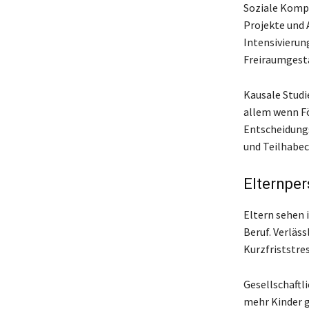
Soziale Kompe
Projekte und 
Intensivierun
Freiraumgesta
Kausale Studie
allem wenn Fö
Entscheidungs
und Teilhabec
Elternper
Eltern sehen 
Beruf. Verläs
Kurzfriststre
Gesellschaftl
mehr Kinder g