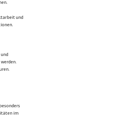
nen.
tarbeit und
ionen.
 und
 werden.
uren.
 besonders
itäten im