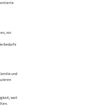
entierte
e
len, vor
derbedarfe
Familie und
uzieren
gkeit, weil
lten.