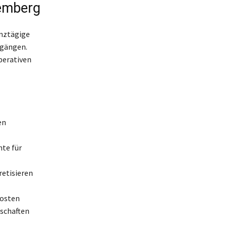
temberg
anztägige
rgängen.
perativen
en
te für
etisieren
kosten
schaften