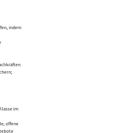
fen, indem
e
chkräften.
chern;
Klasse im
e, offene
gebote