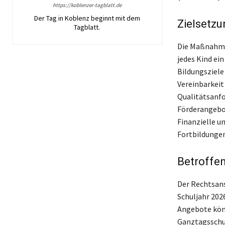
https://koblenzer-tagblatt.de
Der Tag in Koblenz beginnt mit dem
Zielsetzu
Tagblatt.
Die Maßnahme 
jedes Kind ei
Bildungsziele
Vereinbarkeit 
Qualitätsanfo
Förderangebot
Finanzielle u
Fortbildunge
Betroffe
Der Rechtsans
Schuljahr 202
Angebote kön
Ganztagsschu