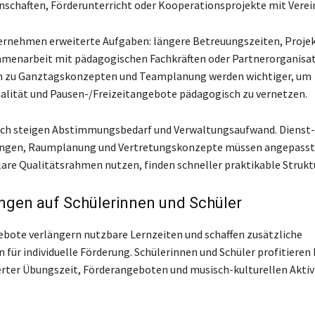
schaften, Förderunterricht oder Kooperationsprojekte mit Verei
ernehmen erweiterte Aufgaben: längere Betreuungszeiten, Projek
menarbeit mit pädagogischen Fachkräften oder Partnerorganisat
n zu Ganztagskonzepten und Teamplanung werden wichtiger, um
alität und Pausen-/Freizeitangebote pädagogisch zu vernetzen.
sch steigen Abstimmungsbedarf und Verwaltungsaufwand. Dienst-
ngen, Raumplanung und Vertretungskonzepte müssen angepasst
klare Qualitätsrahmen nutzen, finden schneller praktikable Strukt
ngen auf Schülerinnen und Schüler
ote verlängern nutzbare Lernzeiten und schaffen zusätzliche
 für individuelle Förderung. Schülerinnen und Schüler profitieren
erter Übungszeit, Förderangeboten und musisch-kulturellen Aktiv