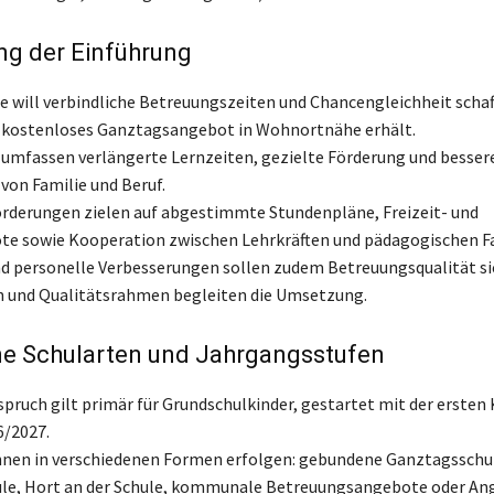
ng der Einführung
will verbindliche Betreuungszeiten und Chancengleichheit schaf
n kostenloses Ganztagsangebot in Wohnortnähe erhält.
 umfassen verlängerte Lernzeiten, gezielte Förderung und besser
von Familie und Beruf.
rderungen zielen auf abgestimmte Stundenpläne, Freizeit- und
e sowie Kooperation zwischen Lehrkräften und pädagogischen Fa
nd personelle Verbesserungen sollen zudem Betreuungsqualität si
n und Qualitätsrahmen begleiten die Umsetzung.
ne Schularten und Jahrgangsstufen
pruch gilt primär für Grundschulkinder, gestartet mit der ersten 
6/2027.
nen in verschiedenen Formen erfolgen: gebundene Ganztagsschul
le, Hort an der Schule, kommunale Betreuungsangebote oder An