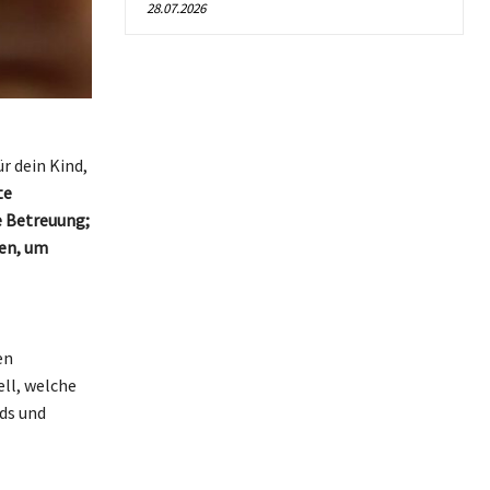
28.07.2026
r dein Kind,
te
 Betreuung;
en, um
en
ll, welche
ds und