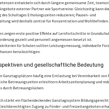
tenzen entwickeln sich durch längere gemeinsame Zeit, teamori
Angebote externer Partner wie Sportvereine. Gleichzeitig kann di
g des Schultages Erholungszeiten reduzieren; Pausen- und
ltung wird deshalb zentral für Konzentration und Wohlbefinden.
n zeigen erste positive Effekte auf Lernfortschritte in Grundschu
rderung gezielt und personell angemessen besetzt ist.
kriterien für Schulen sollten Leistungsmessung, individuelle För
hancen berücksichtigen.
spektiven und gesellschaftliche Bedeutung
in Ganztagsplätzen häufig eine Entlastung bei Vereinbarkeit von 
sliche Betreuungszeiten erleichtern Arbeitszeitenplanung und red
ss durch Betreuungslücken.
ich stärkt ein flächendeckendes Ganztagssystem Bildungsgerechti
leichberechtigten Zugang zu Förder- und Freizeitangeboten erha