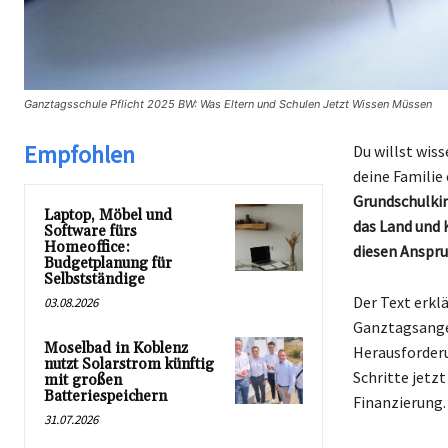
Ganztagsschule Pflicht 2025 BW: Was Eltern und Schulen Jetzt Wissen Müssen
Empfohlen
Du willst wis
deine Familie
Grundschulki
Laptop, Möbel und
das Land und
Software fürs
Homeoffice:
diesen Anspr
Budgetplanung für
Selbstständige
Der Text erkl
03.08.2026
Ganztagsange
Moselbad in Koblenz
Herausforder
nutzt Solarstrom künftig
Schritte jetz
mit großen
Batteriespeichern
Finanzierung.
31.07.2026