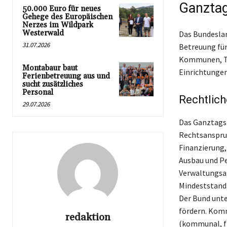
Ganztag
50.000 Euro für neues
Gehege des Europäischen
Nerzes im Wildpark
Westerwald
Das Bundeslan
31.07.2026
Betreuung für
Kommunen, Tr
Montabaur baut
Einrichtungen
Ferienbetreuung aus und
sucht zusätzliches
Personal
Rechtlic
29.07.2026
Das Ganztagsf
Rechtsanspruc
Finanzierung
Ausbau und Pe
Verwaltungsa
Mindeststanda
Der Bund unte
fördern. Kom
redaktion
(kommunal, fr