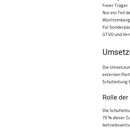
freier Träger.
Nur ein Teil 
Württemberg s
Für Sonderpäd
GTVO und Verw
Umsetzu
Die Umsetzun
externen Part
Schulleitung 
Rolle der
Die Schulleit
70 % dieser Z
betriebswirts