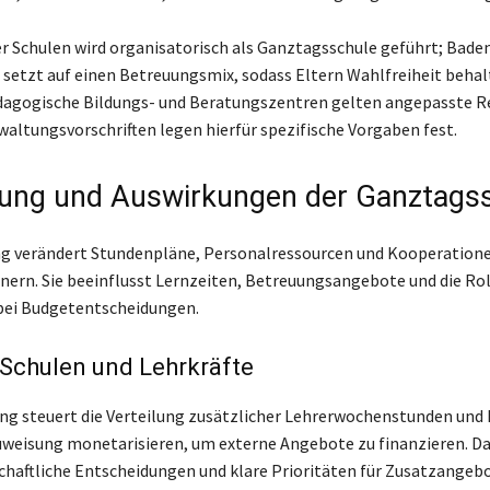
der Schulen wird organisatorisch als Ganztagsschule geführt; Bade
etzt auf einen Betreuungsmix, sodass Eltern Wahlfreiheit behal
agogische Bildungs- und Beratungszentren gelten angepasste Re
altungsvorschriften legen hierfür spezifische Vorgaben fest.
ng und Auswirkungen der Ganztags
g verändert Stundenpläne, Personalressourcen und Kooperation
nern. Sie beeinflusst Lernzeiten, Betreuungsangebote und die Rol
bei Budgetentscheidungen.
 Schulen und Lehrkräfte
ung steuert die Verteilung zusätzlicher Lehrerwochenstunden und 
uweisung monetarisieren, um externe Angebote zu finanzieren. Da
chaftliche Entscheidungen und klare Prioritäten für Zusatzangeb