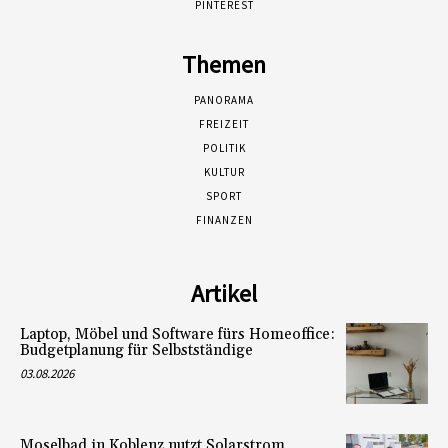
PINTEREST
Themen
PANORAMA
FREIZEIT
POLITIK
KULTUR
SPORT
FINANZEN
Artikel
Laptop, Möbel und Software fürs Homeoffice:
Budgetplanung für Selbstständige
03.08.2026
Moselbad in Koblenz nutzt Solarstrom