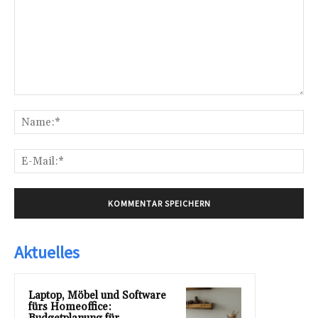
Kommentar:
Na
E-
Mai
Aktuelles
Laptop, Möbel und Software
fürs Homeoffice: