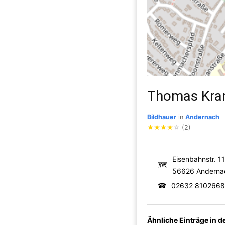
Thomas Kram
Bildhauer
in
Andernach
★
★
★
★
☆
(2)
Eisenbahnstr. 11
🗺
56626 Anderna
☎
02632 8102668
Ähnliche Einträge in 