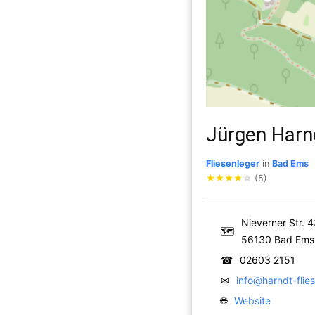
Jürgen Harn
Fliesenleger
in
Bad Ems
★
★
★
★
☆
(5)
Nieverner Str. 
🗺
56130 Bad Ems
☎
02603 2151
✉
info@harndt-flie
🌐
Website