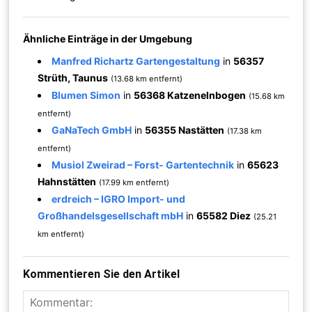
Ähnliche Einträge in der Umgebung
Manfred Richartz Gartengestaltung
in
56357
Strüth, Taunus
(13.68 km entfernt)
Blumen Simon
in
56368 Katzenelnbogen
(15.68 km
entfernt)
GaNaTech GmbH
in
56355 Nastätten
(17.38 km
entfernt)
Musiol Zweirad – Forst- Gartentechnik
in
65623
Hahnstätten
(17.99 km entfernt)
erdreich – IGRO Import- und
Großhandelsgesellschaft mbH
in
65582 Diez
(25.21
km entfernt)
Kommentieren Sie den Artikel