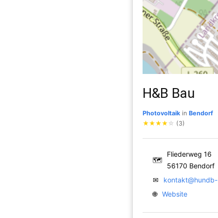
H&B Bau
Photovoltaik
in
Bendorf
★
★
★
★
☆
(3)
Fliederweg 16
🗺
56170 Bendorf
✉
kontakt@hundb-
🌐
Website