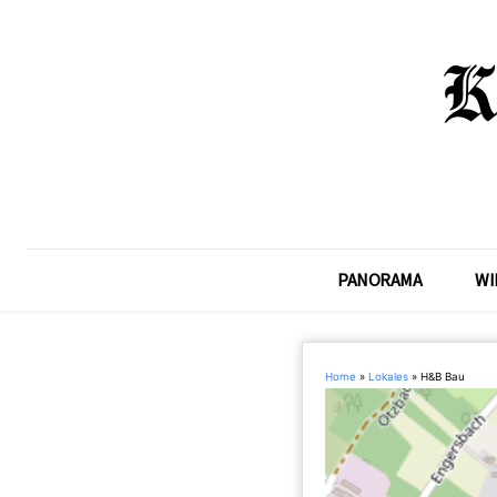
PANORAMA
WI
Home
»
Lokales
»
H&B Bau