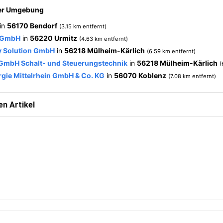
der Umgebung
in
56170 Bendorf
(3.15 km entfernt)
k GmbH
in
56220 Urmitz
(4.63 km entfernt)
gy Solution GmbH
in
56218 Mülheim-Kärlich
(6.59 km entfernt)
 GmbH Schalt- und Steuerungstechnik
in
56218 Mülheim-Kärlich
(
rgie Mittelrhein GmbH & Co. KG
in
56070 Koblenz
(7.08 km entfernt)
n Artikel