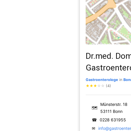
Dr.med. Dom
Gastroenter
Gastroenterologe
in
Bon
★
★
★
☆
☆
(4)
Münsterstr. 18
🗺
53111 Bonn
☎
0228 631955
✉
info@gastroente