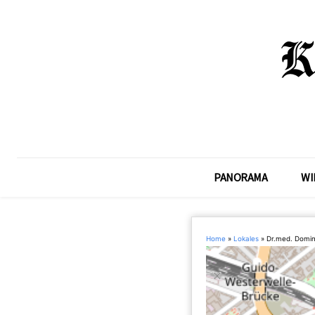
PANORAMA
WI
Home
»
Lokales
»
Dr.med. Domin