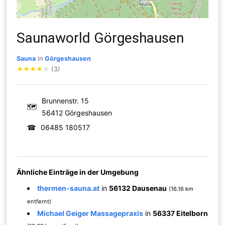
Saunaworld Görgeshausen
Sauna
in
Görgeshausen
★
★
★
★
☆
(3)
Brunnenstr. 15
🗺
56412 Görgeshausen
☎
06485 180517
Ähnliche Einträge in der Umgebung
thermen-sauna.at
in
56132 Dausenau
(16.16 km
entfernt)
Michael Geiger Massagepraxis
in
56337 Eitelborn