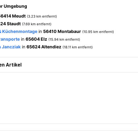
der Umgebung
56414 Meudt
(3.23 km entfernt)
24 Staudt
(7.69 km entfernt)
 & Küchenmontage
in
56410 Montabaur
(10.95 km entfernt)
ransporte
in
65604 Elz
(15.94 km entfernt)
n Jancziak
in
65624 Altendiez
(18.11 km entfernt)
n Artikel