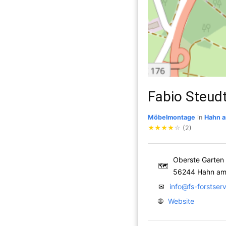
Fabio Steud
Möbelmontage
in
Hahn 
★
★
★
★
☆
(2)
Oberste Garten
🗺
56244 Hahn am
✉
info@fs-forstser
🌐
Website