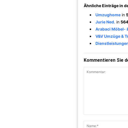
Ähnliche Einträge in 
Umzughome
in
Jurie Ned.
in
564
Arabaci Möbel-
V&V Umzüge & T
Dienstleistunge
Kommentieren Sie de