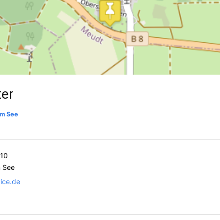
ter
am See
 10
 See
vice.de