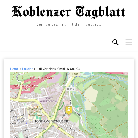
Der Tag beginnt mit dem Tagblatt.
Home
»
Lokales
»
Lidl Vertriebs-GmbH & Co. KG