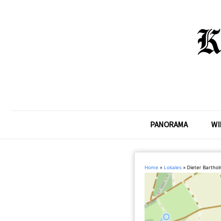
PANORAMA
WI
Home
»
Lokales
»
Dieter Bartho