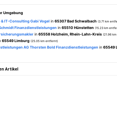
der Umgebung
 & IT-Consulting Gabi Vogel
in
65307 Bad Schwalbach
(3.71 km entfe
Schmidt Finanzdienstleistungen
in
65510 Hünstetten
(15.23 km entfe
rsicherungsmakler
in
65558 Holzheim, Rhein-Lahn-Kreis
(21.96 km
n
65549 Limburg
(25.05 km entfernt)
nstleistungen AG Thorsten Bold Finanzdienstleistungen
in
65549 
n Artikel