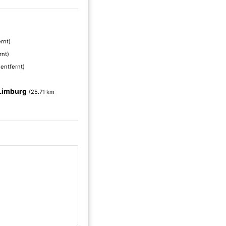
rnt)
rnt)
 entfernt)
Limburg
(25.71 km