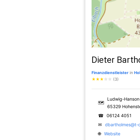
Dieter Bart
Finanzdienstleister
in
Ho
★
★
★
☆
☆
(3)
Ludwig-Hanson-
🗺
65329 Hohenst
☎
06124 4051
✉
dbartholmes@t-o
🌐
Website