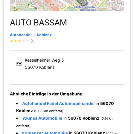
AUTO BASSAM
Autohandel
in
Koblenz
★
★
★
☆
☆
(5)
Kesselheimer Weg 5
🗺
56070 Koblenz
Ähnliche Einträge in der Umgebung
Autohandel Fadel Automobilhandel
in
56070
Koblenz
(0.00 km entfernt)
Younes Automobile
in
56070 Koblenz
(0.14 km
entfernt)
Koblenzer Automobile
in
56070 Koblenz
(0.14 km