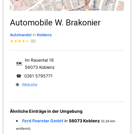
Automobile W. Brakonier
Autohandel
in
Koblenz
★
★
★
★
☆
(5)
Im Rauental 16
🗺
56073 Koblenz
☎
0261 5795771
🌐
Website
Ähnliche Einträge in der Umgebung
Ford Foerster GmbH
in
56073 Koblenz
(0.34 km
entfernt)