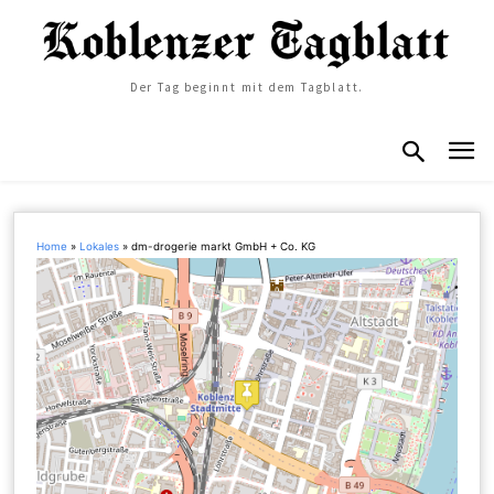
Der Tag beginnt mit dem Tagblatt.
Home
»
Lokales
»
dm-drogerie markt GmbH + Co. KG