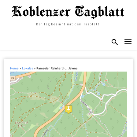
Der Tag beginnt mit dem Tagblatt.
Home
»
Lokales
»
Ramseier Reinhard u. Jelena