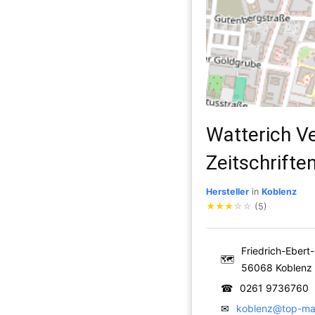
Watterich V
Zeitschrifte
Hersteller
in
Koblenz
★
★
★
☆
☆
(5)
Friedrich-Ebert
🗺
56068 Koblenz
☎
0261 9736760
✉
koblenz@top-ma