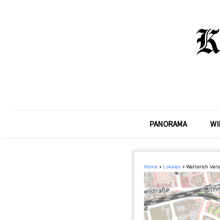
PANORAMA
WI
Home
»
Lokales
»
Watterich Ver