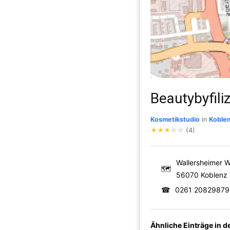
Beautybyfili
Kosmetikstudio
in
Koble
★
★
★
☆
☆
(4)
Wallersheimer 
🗺
56070 Koblenz
☎
0261 20829879
Ähnliche Einträge in 