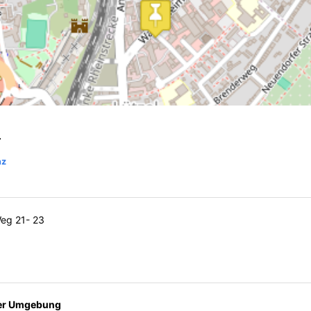
z
nz
Weg 21- 23
der Umgebung