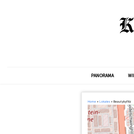
PANORAMA
WI
Home
»
Lokales
»
Beautybyfiliz