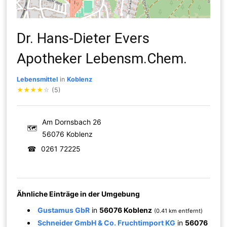
Dr. Hans-Dieter Evers
Apotheker Lebensm.Chem.
Lebensmittel
in
Koblenz
★
★
★
★
☆
(5)
Am Dornsbach 26
🗺
56076 Koblenz
☎
0261 72225
Ähnliche Einträge in der Umgebung
Gustamus GbR
in
56076 Koblenz
(0.41 km entfernt)
Schneider GmbH & Co. Fruchtimport KG
in
56076