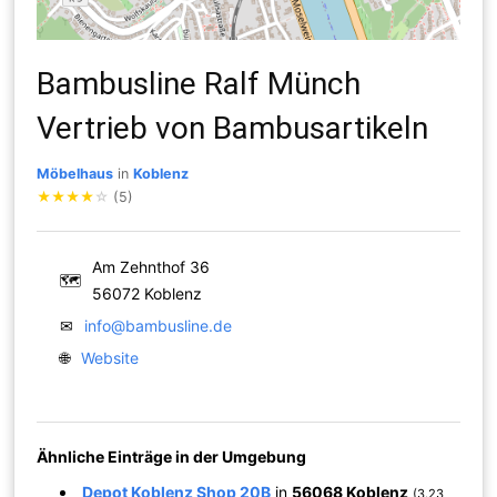
Bambusline Ralf Münch
Vertrieb von Bambusartikeln
Möbelhaus
in
Koblenz
★
★
★
★
☆
(5)
Am Zehnthof 36
🗺
56072 Koblenz
✉
info@bambusline.de
🌐
Website
Ähnliche Einträge in der Umgebung
Depot Koblenz Shop 20B
in
56068 Koblenz
(3.23