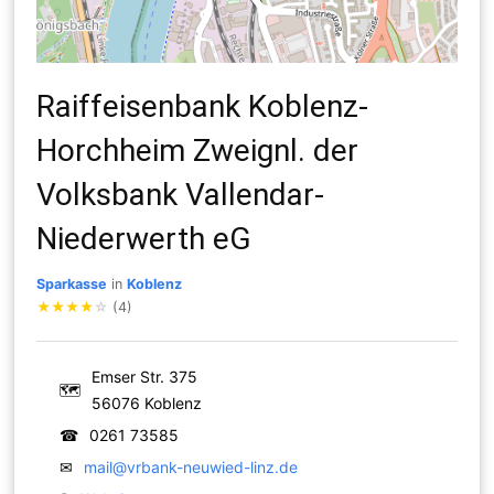
Raiffeisenbank Koblenz-
Horchheim Zweignl. der
Volksbank Vallendar-
Niederwerth eG
Sparkasse
in
Koblenz
★
★
★
★
☆
(4)
Emser Str. 375
🗺
56076 Koblenz
☎
0261 73585
✉
mail@vrbank-neuwied-linz.de