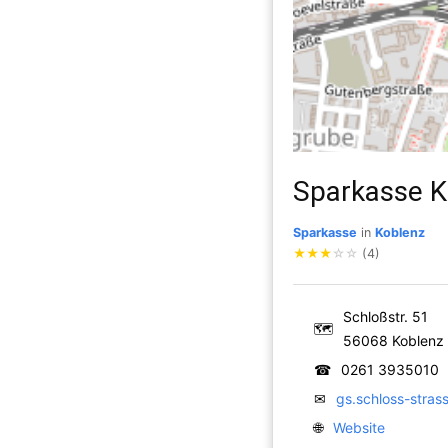
Sparkasse K
Sparkasse
in
Koblenz
★
★
★
☆
☆
(4)
Schloßstr. 51
🗺
56068 Koblenz
☎
0261 3935010
✉
gs.schloss-stra
🌐
Website