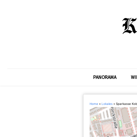
PANORAMA
WI
Home
»
Lokales
»
Sparkasse Kob