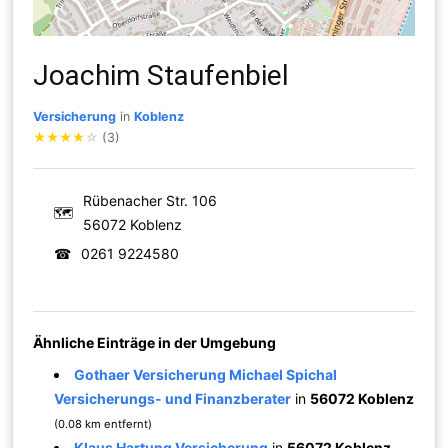
Joachim Staufenbiel
Versicherung
in
Koblenz
★
★
★
★
☆
(3)
Rübenacher Str. 106
🗺
56072 Koblenz
☎
0261 9224580
Ähnliche Einträge in der Umgebung
Gothaer Versicherung Michael Spichal
Versicherungs- und Finanzberater
in
56072 Koblenz
(0.08 km entfernt)
Klaus Hartung Versicherung
in
56072 Koblenz