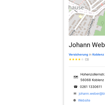
Johann Webe
Versicherung
in
Koblenz
★
★
★
★
☆
(3)
Hohenzollernstr
🗺
56068 Koblenz
☎
0261 1330611
✉
johann.weber@b
🌐
Website