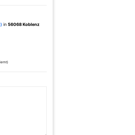
)
in
56068 Koblenz
fernt)