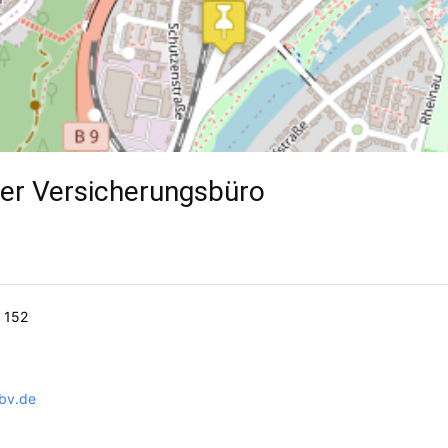
r Versicherungsbüro
. 152
bv.de