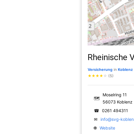
Rheinische 
Versicherung
in
Koblenz
★
★
★
★
☆
(5)
Moselring 11
🗺
56073 Koblenz
☎
0261 494311
✉
info@svg-koblen
🌐
Website