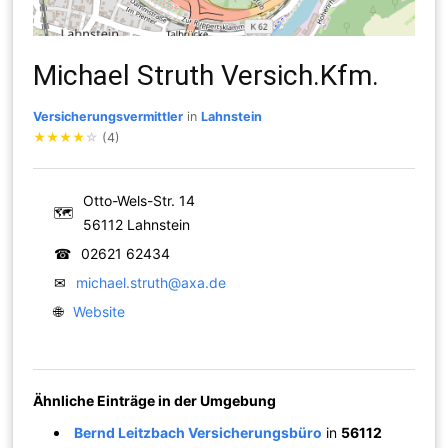
Michael Struth Versich.Kfm.
Versicherungsvermittler
in
Lahnstein
★
★
★
★
☆
(4)
Otto-Wels-Str. 14
🗺
56112 Lahnstein
☎
02621 62434
✉
michael.struth@axa.de
🌐
Website
Ähnliche Einträge in der Umgebung
Bernd Leitzbach Versicherungsbüro
in
56112