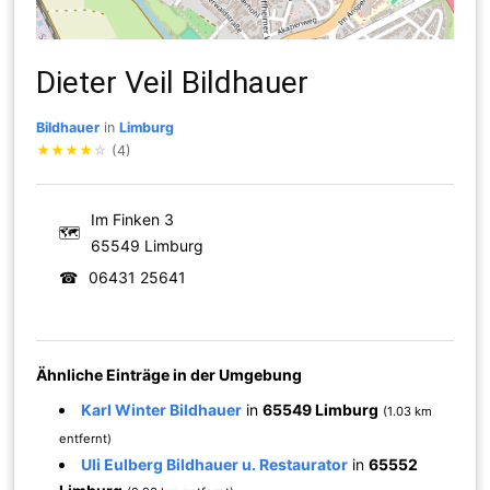
Dieter Veil Bildhauer
Bildhauer
in
Limburg
★
★
★
★
☆
(4)
Im Finken 3
🗺
65549 Limburg
☎
06431 25641
Ähnliche Einträge in der Umgebung
Karl Winter Bildhauer
in
65549 Limburg
(1.03 km
entfernt)
Uli Eulberg Bildhauer u. Restaurator
in
65552