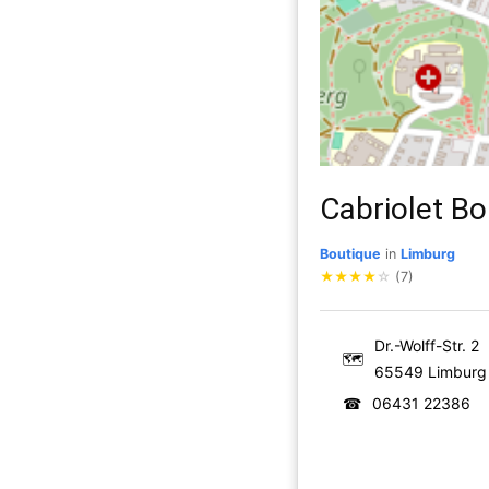
Cabriolet Bo
Boutique
in
Limburg
★
★
★
★
☆
(7)
Dr.-Wolff-Str. 2
🗺
65549 Limburg
☎
06431 22386