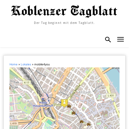
Der Tag beginnt mit dem Tagblatt.
Home
»
Lokales
»
mobile4you