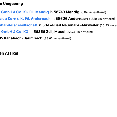
der Umgebung
 GmbH & Co. KG Fil. Mendig
in
56743 Mendig
(6.89 km entfernt)
ido Korn e.K. Fil. Andernach
in
56626 Andernach
(18.19 km entfernt)
enhandelsgesellschaft
in
53474 Bad Neuenahr-Ahrweiler
(25.25 km e
s GmbH & Co. KG
in
56856 Zell, Mosel
(33.74 km entfernt)
35 Ransbach-Baumbach
(38.63 km entfernt)
n Artikel