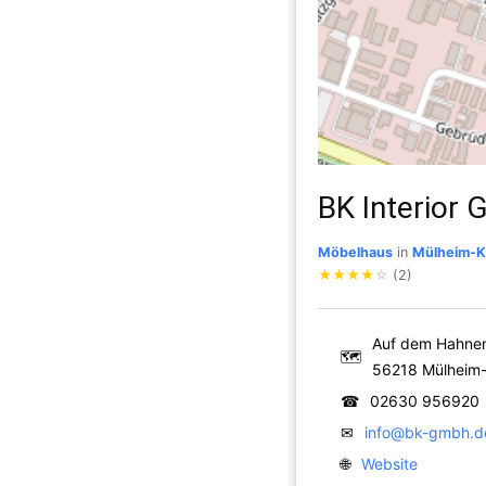
BK Interior
Möbelhaus
in
Mülheim-Kä
★
★
★
★
☆
(2)
Auf dem Hahne
🗺
56218 Mülheim-
☎
02630 956920
✉
info@bk-gmbh.d
🌐
Website