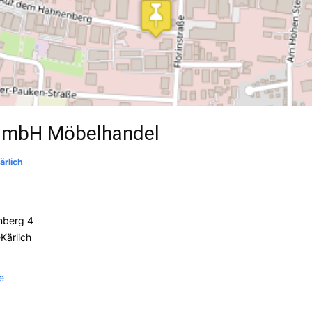
 GmbH Möbelhandel
rlich
nberg 4
Kärlich
e