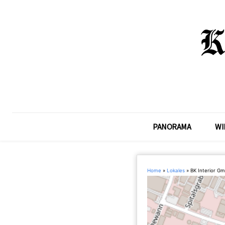
PANORAMA
WI
Home
»
Lokales
»
BK Interior G