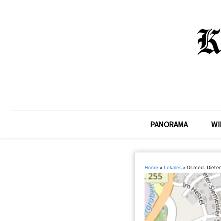
PANORAMA
WI
Home
»
Lokales
»
Dr.med. Diete