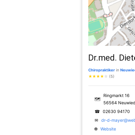
Dr.med. Diet
Chiropraktiker
in
Neuwie
★
★
★
★
☆
(5)
Ringmarkt 16
🗺
56564 Neuwie
☎
02630 94170
✉
dr-d-mayer@we
🌐
Website