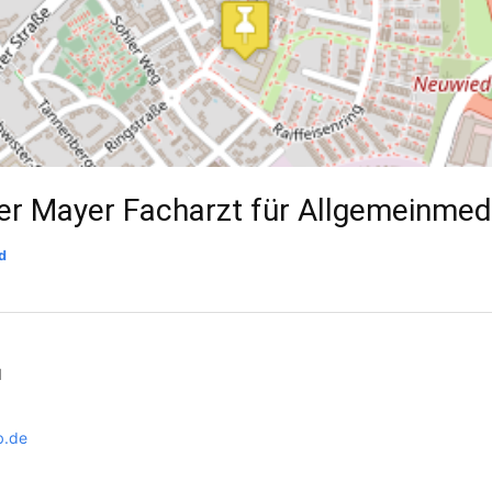
er Mayer Facharzt für Allgemeinmed
d
d
b.de