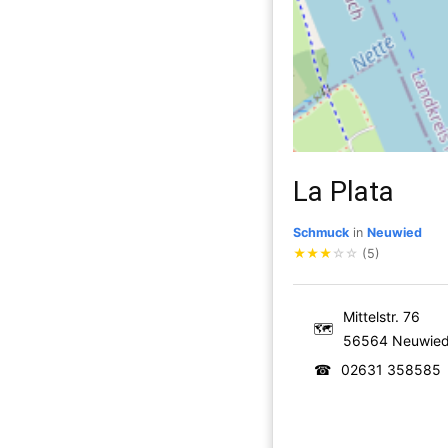
La Plata
Schmuck
in
Neuwied
★
★
★
☆
☆
(5)
Mittelstr. 76
🗺
56564 Neuwie
☎
02631 358585