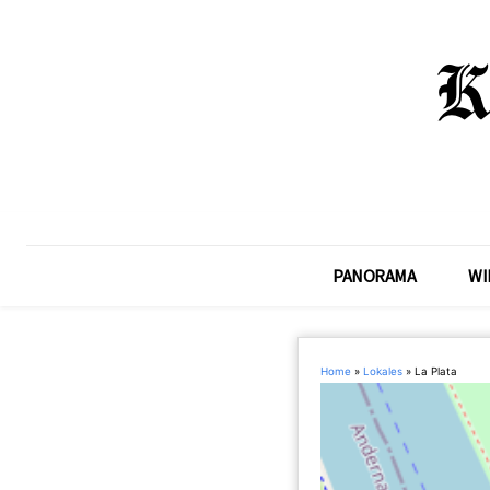
PANORAMA
WI
Home
»
Lokales
»
La Plata