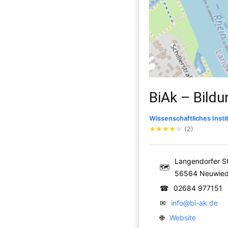
BiAk – Bildu
Wissenschaftliches Insti
★
★
★
★
☆
(2)
Langendorfer St
🗺
56564 Neuwie
☎
02684 977151
✉
info@bi-ak.de
🌐
Website