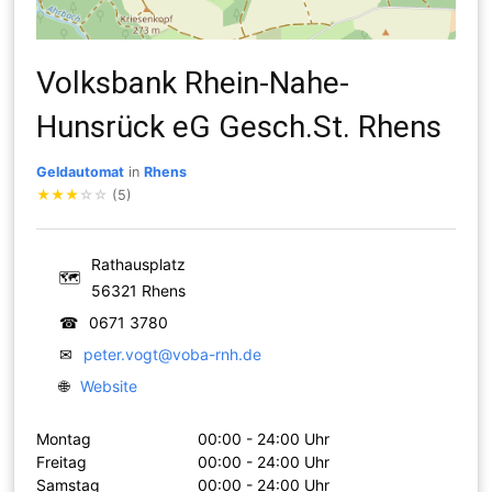
Volksbank Rhein-Nahe-
Hunsrück eG Gesch.St. Rhens
Geldautomat
in
Rhens
★
★
★
☆
☆
(5)
Rathausplatz
🗺
56321 Rhens
☎
0671 3780
✉
peter.vogt@voba-rnh.de
🌐
Website
Montag
00:00 - 24:00 Uhr
Freitag
00:00 - 24:00 Uhr
Samstag
00:00 - 24:00 Uhr