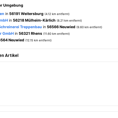
der Umgebung
pen
in
56191 Weitersburg
(4.12 km entfernt)
GmbH
in
56218 Mülheim-Kärlich
(8.21 km entfernt)
chreinerei Treppenbau
in
56566 Neuwied
(9.60 km entfernt)
er GmbH
in
56321 Rhens
(11.60 km entfernt)
6564 Neuwied
(12.15 km entfernt)
n Artikel