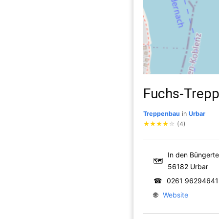
Fuchs-Trepp
Treppenbau
in
Urbar
★
★
★
★
☆
(4)
In den Büngerte
🗺
56182 Urbar
☎
0261 96294641
🌐
Website