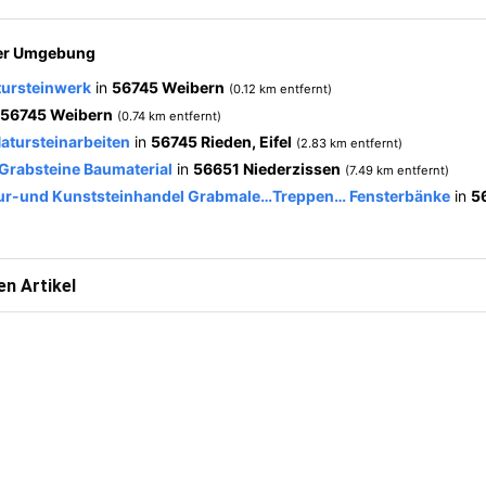
der Umgebung
tursteinwerk
in
56745 Weibern
(0.12 km entfernt)
56745 Weibern
(0.74 km entfernt)
atursteinarbeiten
in
56745 Rieden, Eifel
(2.83 km entfernt)
rabsteine Baumaterial
in
56651 Niederzissen
(7.49 km entfernt)
tur-und Kunststeinhandel Grabmale…Treppen… Fensterbänke
in
56
n Artikel