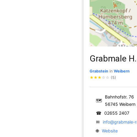
Grabmale H.
Grabstein
in
Weibern
★
★
★
☆
☆
(5)
Bahnhofstr. 76
🗺
56745 Weibern
☎
02655 2407
✉
info@grabmale-r
🌐
Website