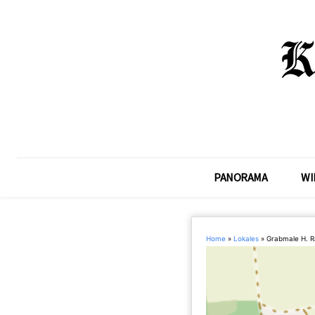
PANORAMA
WI
Home
»
Lokales
»
Grabmale H. R