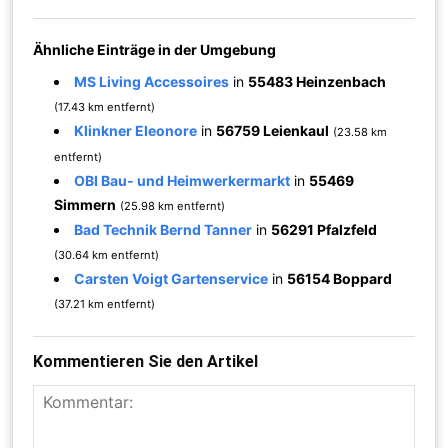
Ähnliche Einträge in der Umgebung
MS Living Accessoires
in
55483 Heinzenbach
(17.43 km entfernt)
Klinkner Eleonore
in
56759 Leienkaul
(23.58 km
entfernt)
OBI Bau- und Heimwerkermarkt
in
55469
Simmern
(25.98 km entfernt)
Bad Technik Bernd Tanner
in
56291 Pfalzfeld
(30.64 km entfernt)
Carsten Voigt Gartenservice
in
56154 Boppard
(37.21 km entfernt)
Kommentieren Sie den Artikel