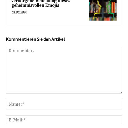
verborgene Bedeutung dieses
geheimnisvollen Emojis
01.08.2026
Kommentieren Sie den Artikel
Kommentar:
Na
E-
Mai