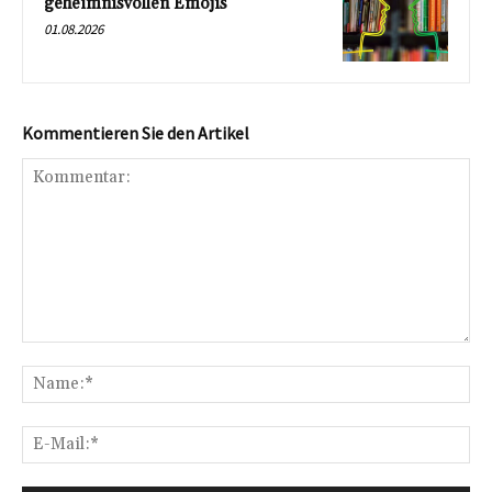
geheimnisvollen Emojis
01.08.2026
Kommentieren Sie den Artikel
Kommentar:
Na
E-
Mai