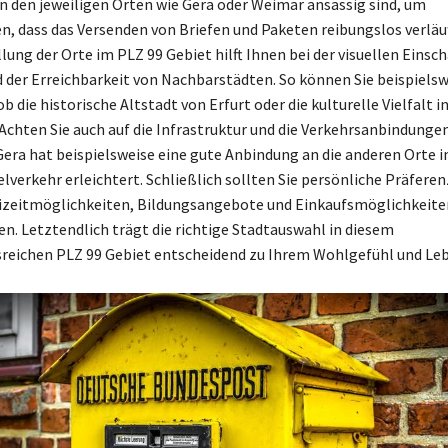
in den jeweiligen Orten wie Gera oder Weimar ansässig sind, um
en, dass das Versenden von Briefen und Paketen reibungslos verläuf
lung der Orte im PLZ 99 Gebiet hilft Ihnen bei der visuellen Einsc
 der Erreichbarkeit von Nachbarstädten. So können Sie beispielsw
b die historische Altstadt von Erfurt oder die kulturelle Vielfalt 
Achten Sie auch auf die Infrastruktur und die Verkehrsanbindunge
Gera hat beispielsweise eine gute Anbindung an die anderen Orte i
lverkehr erleichtert. Schließlich sollten Sie persönliche Präferen
izeitmöglichkeiten, Bildungsangebote und Einkaufsmöglichkeite
en. Letztendlich trägt die richtige Stadtauswahl in diesem
eichen PLZ 99 Gebiet entscheidend zu Ihrem Wohlgefühl und Lebe