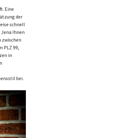
t. Eine
hätzung der
eise schnell
in Jena Ihnen
n zwischen
m PLZ 99,
zen in
n
nsstil bei.