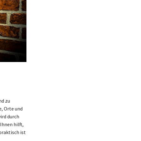
nd zu
e, Orte und
ird durch
hnen hilft,
raktisch ist