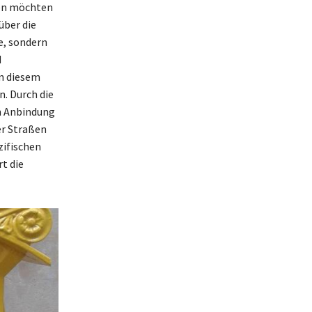
den möchten
über die
e, sondern
d
n diesem
n. Durch die
en Anbindung
er Straßen
zifischen
t die