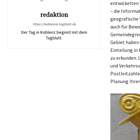
entwickelten 
– die Informa
redaktion
geografische V
https://koblenzer-tagblatt.de
auch für Bewo
Der Tag in Koblenz beginnt mit dem
Gemeindegren
Tagblatt.
Gebiet haben 
Einteilung in
zu erkunden. 
und Verkehrsv
Postleitzahle
Planung Ihrer