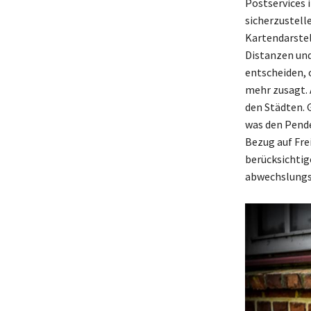
Postservices 
sicherzustell
Kartendarstel
Distanzen und
entscheiden, o
mehr zusagt. 
den Städten. 
was den Pende
Bezug auf Fre
berücksichtig
abwechslungsr