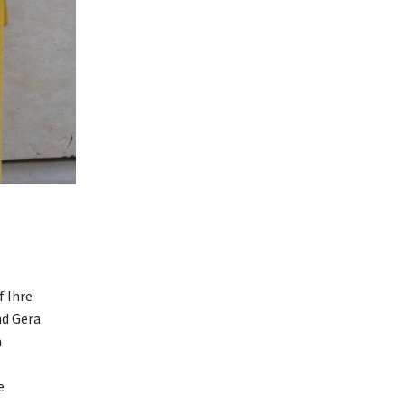
f Ihre
nd Gera
n
e