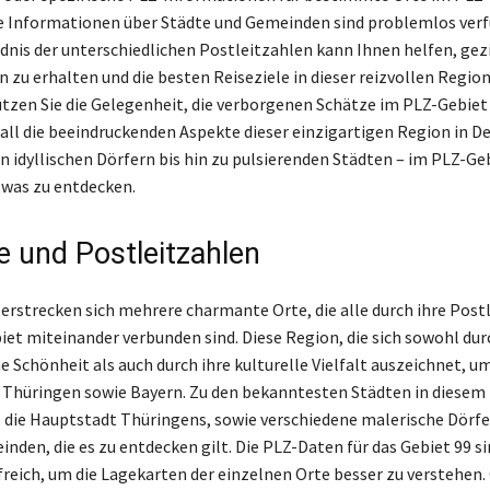
e Informationen über Städte und Gemeinden sind problemlos verf
dnis der unterschiedlichen Postleitzahlen kann Ihnen helfen, gez
 zu erhalten und die besten Reiseziele in dieser reizvollen Region
tzen Sie die Gelegenheit, die verborgenen Schätze im PLZ-Gebiet
all die beeindruckenden Aspekte dieser einzigartigen Region in D
n idyllischen Dörfern bis hin zu pulsierenden Städten – im PLZ-Geb
etwas zu entdecken.
e und Postleitzahlen
 erstrecken sich mehrere charmante Orte, die alle durch ihre Post
iet miteinander verbunden sind. Diese Region, die sich sowohl dur
e Schönheit als auch durch ihre kulturelle Vielfalt auszeichnet, u
Thüringen sowie Bayern. Zu den bekanntesten Städten in diesem 
, die Hauptstadt Thüringens, sowie verschiedene malerische Dörfe
nden, die es zu entdecken gilt. Die PLZ-Daten für das Gebiet 99 s
freich, um die Lagekarten der einzelnen Orte besser zu verstehen. 