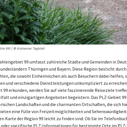
rte 99! | © Koblenzer Tagblatt
ahlengebiet 99 umfasst zahlreiche Städte und Gemeinden in Deut
Bundesländern Thüringen und Bayern. Diese Region besticht durch i
hlen, die sowohl Einheimischen als auch Besuchern dabei helfen, s
en und verschiedene Dienstleistungen unkompliziert zu erreichen
 99 erkunden, werden Sie auf viele faszinierende Reiseziele treffe
ielfalt und einzigartigen Angeboten begeistern. Das PLZ-Gebiet 99
erischen Landschaften und die charmanten Ortschaften, die sich hi
bieten eine Fülle von Freizeitmöglichkeiten und Sehenswürdigkeite
en Karte der Region 99 leicht zu finden sind. Ob Sie im Telefonbuc
oder spezifische PLZ-Informationen für bestimmte Orte im PLZ-