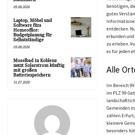
benötigen, di
05.08.2026
gutes Verstän
Laptop, Möbel und
Informationen
Software fürs
entdecken. Nu
Homeoffice:
Budgetplanung für
erkunden und 
Selbstständige
zu erleben. Vo
03.08.2026
es für jeden 
Moselbad in Koblenz
nutzt Solarstrom künftig
Alle Ort
mit großen
Batteriespeichern
31.07.2026
Im Bereich 99
im PLZ 99 Geb
landschaftlich
Gemeinden in 
zählen Erfurt
kleinere Gemei
besonders hil