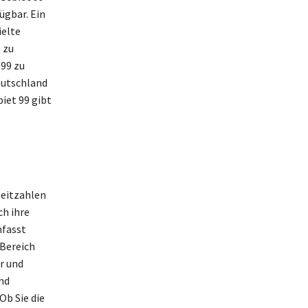
ügbar. Ein
ielte
 zu
 99 zu
eutschland
iet 99 gibt
leitzahlen
ch ihre
mfasst
Bereich
r und
ind
Ob Sie die