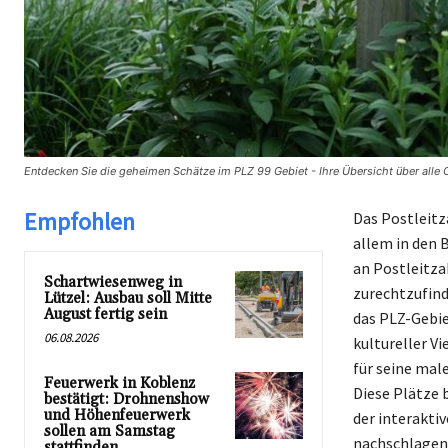
Entdecken Sie die geheimen Schätze im PLZ 99 Gebiet - Ihre Übersicht über alle O
Empfohlen
Das Postleitz
allem in den 
an Postleitza
Schartwiesenweg in
zurechtzufind
Lützel: Ausbau soll Mitte
August fertig sein
das PLZ-Gebiet
06.08.2026
kultureller V
für seine mal
Feuerwerk in Koblenz
Diese Plätze 
bestätigt: Drohnenshow
und Höhenfeuerwerk
der interaktiv
sollen am Samstag
nachschlagen 
stattfinden