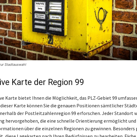
zur Stadtauswahl
tive Karte der Region 99
ive Karte bietet Ihnen die Möglichkeit, das PLZ-Gebiet 99 umfasse
 dieser Karte können Sie die genauen Positionen sämtlicher Städt
erhalb der Postleitzahlenregion 99 erforschen. Jeder Standort w
ng hervorgehoben, die eine schnelle Orientierung ermöglicht und I
ormationen über die einzelnen Regionen zu gewinnen. Besonders p
it, diese Lagekarten nach Ihren Bedürfnissen zu bearbeiten. Färbe