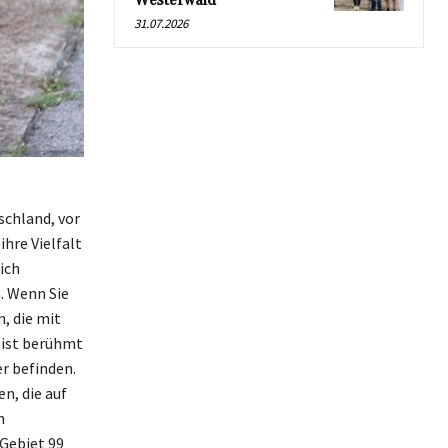
Westerwald
31.07.2026
schland, vor
hre Vielfalt
ich
. Wenn Sie
n, die mit
 ist berühmt
er befinden.
n, die auf
h
Gebiet 99