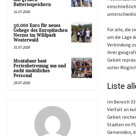
Batteriespeichern
einschließlich
31.07.2026
unterschiedli
50.000 Euro für neues
Für alle, die 
Gehege des Europäischen
Nerzes im Wildpark
um die Lage d
Westerwald
Verbindung zw
31.07.2026
ihrer geograf
Gebiet repräs
Montabaur baut
Ferienbetreuung aus und
voller Möglic
sucht zusätzliches
Personal
29.07.2026
Liste al
Im Bereich 33
Vielfalt an k
Gebiet reiche
Städten im PL
Gemeinden, di