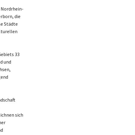
n Nordrhein-
rborn, die
se Städte
lturellen
Gebiets 33
ld und
hsen,
gend
ndschaft
e
ichnen sich
her
nd