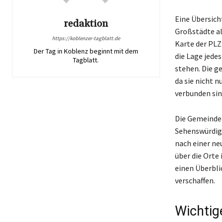
Eine Übersich
redaktion
Großstädte al
https://koblenzer-tagblatt.de
Karte der PLZ 
Der Tag in Koblenz beginnt mit dem
die Lage jede
Tagblatt.
stehen. Die g
da sie nicht 
verbunden sin
Die Gemeinden
Sehenswürdigk
nach einer ne
über die Orte 
einen Überbli
verschaffen.
Wichtig