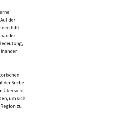
derne
Auf der
nen hilft,
einander
 Bedeutung,
einander
torischen
uf der Suche
ie Übersicht
ten, um sich
 Region zu