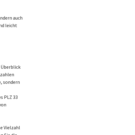
ondern auch
nd leicht
 Überblick
tzahlen
e, sondern
es PLZ 33
 von
e Vielzahl
 Sie die