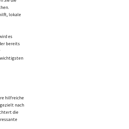
chen.
lft, lokale
wird es
der bereits
r
 wichtigsten
re hilfreiche
 gezielt nach
chtert die
eressante