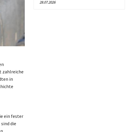
28.07.2026
en
t zahlreiche
dten in
chichte
e ein fester
sind die
n,