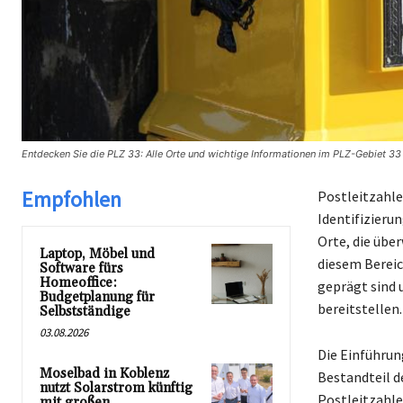
Entdecken Sie die PLZ 33: Alle Orte und wichtige Informationen im PLZ-Gebiet 33
Empfohlen
Postleitzahle
Identifizieru
Orte, die übe
Laptop, Möbel und
diesem Bereic
Software fürs
Homeoffice:
geprägt sind 
Budgetplanung für
bereitstellen.
Selbstständige
03.08.2026
Die Einführung
Moselbad in Koblenz
Bestandteil d
nutzt Solarstrom künftig
Postleitzahle
mit großen