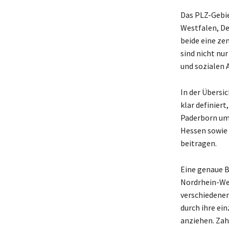
Das PLZ-Gebie
Westfalen, De
beide eine zen
sind nicht nur
und sozialen A
In der Übersi
klar definiert
Paderborn umf
Hessen sowie 
beitragen.
Eine genaue B
Nordrhein-West
verschiedenen
durch ihre ei
anziehen. Zah