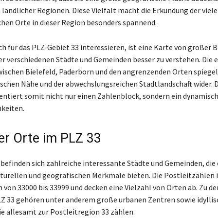
 ländlicher Regionen. Diese Vielfalt macht die Erkundung der viel
chen Orte in dieser Region besonders spannend.
sich für das PLZ-Gebiet 33 interessieren, ist eine Karte von großer
er verschiedenen Städte und Gemeinden besser zu verstehen. Die 
ischen Bielefeld, Paderborn und den angrenzenden Orten spiegelt
ischen Nähe und der abwechslungsreichen Stadtlandschaft wider. 
entiert somit nicht nur einen Zahlenblock, sondern ein dynamisc
hkeiten.
ler Orte im PLZ 33
 befinden sich zahlreiche interessante Städte und Gemeinden, die
ulturellen und geografischen Merkmale bieten. Die Postleitzahlen 
n von 33000 bis 33999 und decken eine Vielzahl von Orten ab. Zu 
Z 33 gehören unter anderem große urbanen Zentren sowie idyllis
e allesamt zur Postleitregion 33 zählen.