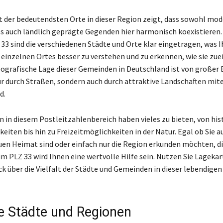
t der bedeutendsten Orte in dieser Region zeigt, dass sowohl mo
s auch ländlich geprägte Gegenden hier harmonisch koexistieren. 
33 sind die verschiedenen Städte und Orte klar eingetragen, was Ih
s einzelnen Ortes besser zu verstehen und zu erkennen, wie sie zu
eografische Lage dieser Gemeinden in Deutschland ist von großer
nur durch Straßen, sondern auch durch attraktive Landschaften mit
d.
 in diesem Postleitzahlenbereich haben vieles zu bieten, von his
eiten bis hin zu Freizeitmöglichkeiten in der Natur. Egal ob Sie a
uen Heimat sind oder einfach nur die Region erkunden möchten, d
im PLZ 33 wird Ihnen eine wertvolle Hilfe sein. Nutzen Sie Lagekar
ck über die Vielfalt der Städte und Gemeinden in dieser lebendigen
e Städte und Regionen