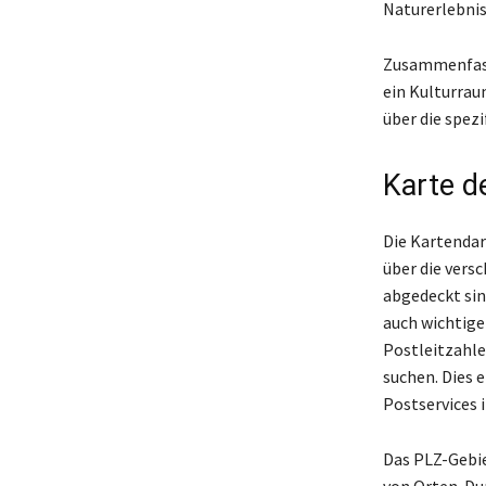
Naturerlebniss
Zusammenfasse
ein Kulturrau
über die spezi
Karte d
Die Kartendar
über die vers
abgedeckt sin
auch wichtige
Postleitzahle
suchen. Dies 
Postservices i
Das PLZ-Gebie
von Orten. Du