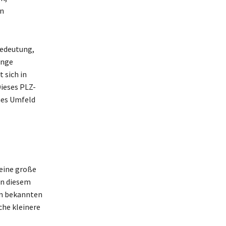
en
 Bedeutung,
enge
 sich in
Dieses PLZ-
hes Umfeld
 eine große
in diesem
den bekannten
che kleinere