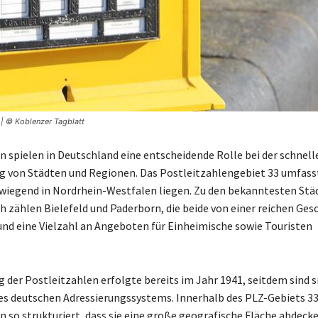
 | © Koblenzer Tagblatt
n spielen in Deutschland eine entscheidende Rolle bei der schnell
ng von Städten und Regionen. Das Postleitzahlengebiet 33 umfass
rwiegend in Nordrhein-Westfalen liegen. Zu den bekanntesten Stä
h zählen Bielefeld und Paderborn, die beide von einer reichen Ges
und eine Vielzahl an Angeboten für Einheimische sowie Touristen
 der Postleitzahlen erfolgte bereits im Jahr 1941, seitdem sind si
es deutschen Adressierungssystems. Innerhalb des PLZ-Gebiets 33 
n so strukturiert, dass sie eine große geografische Fläche abdecke