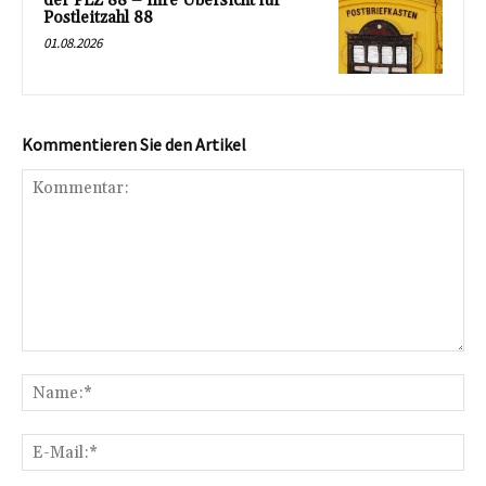
der PLZ 88 – Ihre Übersicht für
Postleitzahl 88
01.08.2026
Kommentieren Sie den Artikel
Kommentar:
Na
E-
Mai