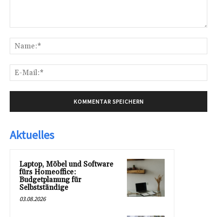
Kommentar:
Na
E-
Mai
Aktuelles
Laptop, Möbel und Software
fürs Homeoffice:
Budgetplanung für
Selbstständige
03.08.2026