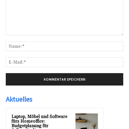
Kommentar:
Na
E-
Mai
Aktuelles
Laptop, Möbel und Software
fürs Homeoffice:
Budgetplanung für