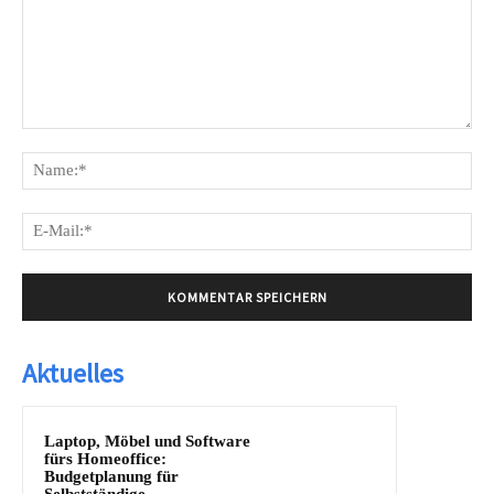
Kommentar:
Na
E-
Mai
Aktuelles
Laptop, Möbel und Software
fürs Homeoffice:
Budgetplanung für
Selbstständige