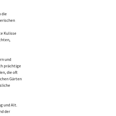
 die
lerischen
e Kulisse
chten,
ern und
ch prächtige
n, die oft
ischen Gärten
sliche
g und Alt.
nd der