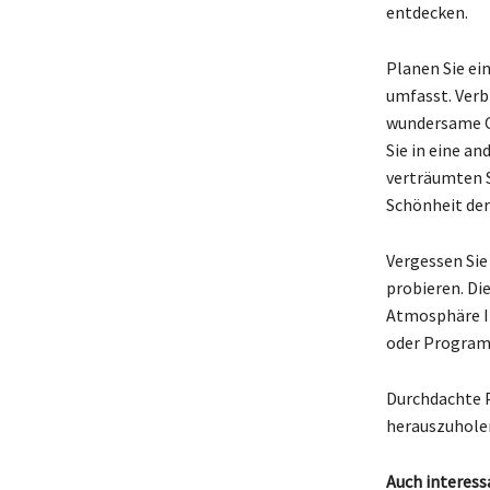
entdecken.
Planen Sie ei
umfasst. Verb
wundersame Or
Sie in eine a
verträumten S
Schönheit der
Vergessen Sie
probieren. Di
Atmosphäre Ih
oder Program
Durchdachte P
herauszuholen
Auch interess