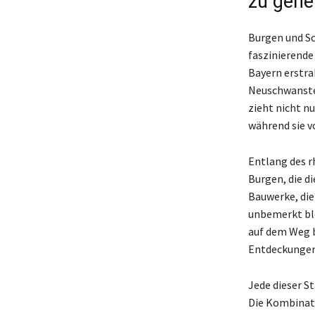
zu gehe
Burgen und Sc
faszinierende
Bayern erstra
Neuschwanstei
zieht nicht n
während sie v
Entlang des r
Burgen, die d
Bauwerke, die
unbemerkt ble
auf dem Weg b
Entdeckungen
Jede dieser S
Die Kombinati