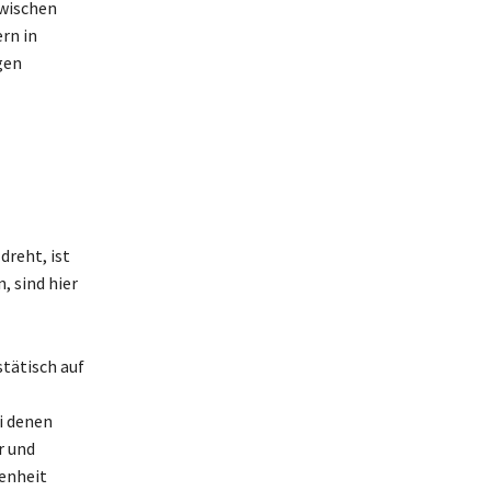
zwischen
rn in
gen
dreht, ist
, sind hier
stätisch auf
i denen
r und
enheit