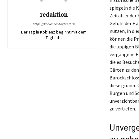
spiegeln die 
redaktion
Zeitalter der
Gefühl der Ha
https://koblenzer-tagblatt.de
nutzen, in di
Der Tag in Koblenz beginnt mit dem
Tagblatt.
können die Pr
die üppigen B
vergangene Ep
die es Besuche
Gärten zu dem
Barockschlöss
diese grünen 
Burgen und Sc
unverzichtbar
zu vertiefen.
Unverge