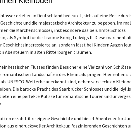
imen Kleinoden
hlösser erleben in Deutschland bedeutet, sich auf eine Reise durch
 Geschichte und die majestätische Architektur zu begeben. Im ma
hlen die Märchenschlösser, insbesondere das berühmte Schloss
n, als Symbol für die Träume König Ludwigs II. Diese märchenhaft
ur Geschichtsinteressierte an, sondern lässt bei Kindern Augen leu
on Abenteuern in alten Ritterburgen träumen.
heinhessischen Flusses finden Besucher eine Vielzahl von Schlöss
ie romantischen Landschaften des Rheintals prägen. Hier reihen si
 als UNESCO-Welterbe anerkannt sind, neben versteckten Kleinode
iben. Die barocke Pracht des Saarbrücker Schlosses und die idyll
ieten eine perfekte Kulisse für romantische Touren und unverges
.
tätten erzählt ihre eigene Geschichte und bietet Abenteuer für Jun
on aus eindrucksvoller Architektur, faszinierenden Geschichten u