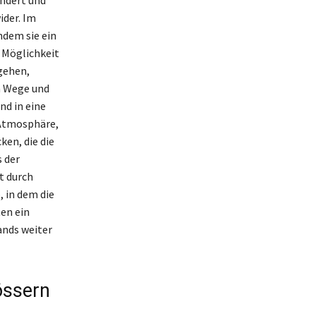
ider. Im
ndem sie ein
e Möglichkeit
gehen,
n Wege und
nd in eine
 Atmosphäre,
ken, die die
 der
t durch
 in dem die
en ein
ands weiter
össern