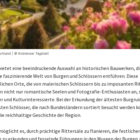
schland | © Koblenzer Tagblatt
ietet eine beeindruckende Auswahl an historischen Bauwerken, di
ie faszinierende Welt von Burgen und Schlössern entführen. Diese
chen Orte, die von malerischen Schlössern bis zu imposanten R
en nicht nur romantische Seelen und Fotografie-Enthusiasten an,
er und Kulturinteressierte. Bei der Erkundung der ältesten Burgru
sten Schlösser, die nach Bundesländern sortiert besucht werden 
die reichhaltige Geschichte der Region.
öglicht es, durch prächtige Rittersäle zu flanieren, die festliche
 zu erkunden und fesselnde Führungen in den Museen der Burgen z