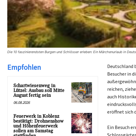
Die 10 faszinierendsten Burgen und Schlösser erleben: Ein Märchenurlaub in Deut
Empfohlen
Deutschland b
Besucher in d
außergewöhnli
Schartwiesenweg in
reichen, zieh
Lützel: Ausbau soll Mitte
August fertig sein
auch Historik
06.08.2026
eindrucksvoll
eröffnet sich 
Feuerwerk in Koblenz
bestätigt: Drohnenshow
und Höhenfeuerwerk
Ein Besuch erm
sollen am Samstag
Schlossgärten
stattfinden