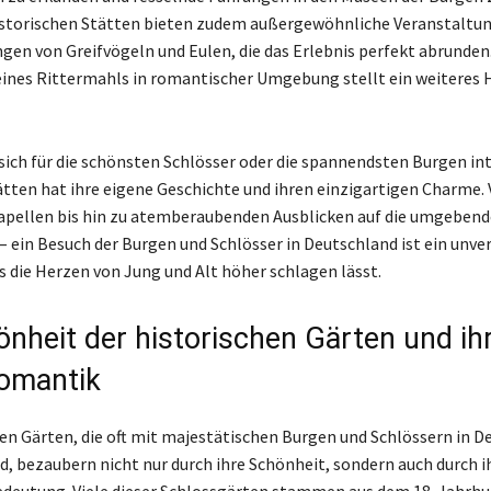
historischen Stätten bieten zudem außergewöhnliche Veranstaltun
gen von Greifvögeln und Eulen, die das Erlebnis perfekt abrunden.
nes Rittermahls in romantischer Umgebung stellt ein weiteres H
sich für die schönsten Schlösser oder die spannendsten Burgen int
tätten hat ihre eigene Geschichte und ihren einzigartigen Charme.
apellen bis hin zu atemberaubenden Ausblicken auf die umgeben
– ein Besuch der Burgen und Schlösser in Deutschland ist ein unve
s die Herzen von Jung und Alt höher schlagen lässt.
önheit der historischen Gärten und ihr
Romantik
hen Gärten, die oft mit majestätischen Burgen und Schlössern in D
d, bezaubern nicht nur durch ihre Schönheit, sondern auch durch i
edeutung. Viele dieser Schlossgärten stammen aus dem 18. Jahrh