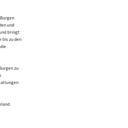
d Burgen
den und
und bringt
 bis zu den
die
 Burgen zu
n
staltungen
hland