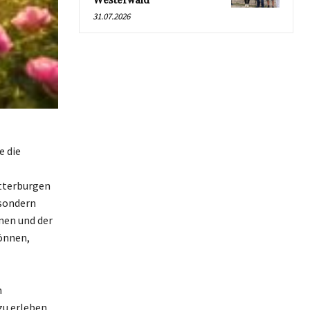
Westerwald
31.07.2026
e die
itterburgen
 sondern
inen und der
können,
n
u erleben.