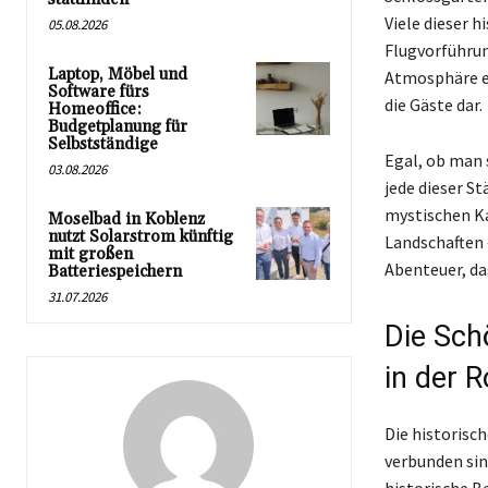
Viele dieser 
05.08.2026
Flugvorführun
Laptop, Möbel und
Atmosphäre ei
Software fürs
die Gäste dar.
Homeoffice:
Budgetplanung für
Selbstständige
Egal, ob man 
03.08.2026
jede dieser S
mystischen K
Moselbad in Koblenz
nutzt Solarstrom künftig
Landschaften 
mit großen
Abenteuer, da
Batteriespeichern
31.07.2026
Die Sch
in der 
Die historisc
verbunden sin
historische B