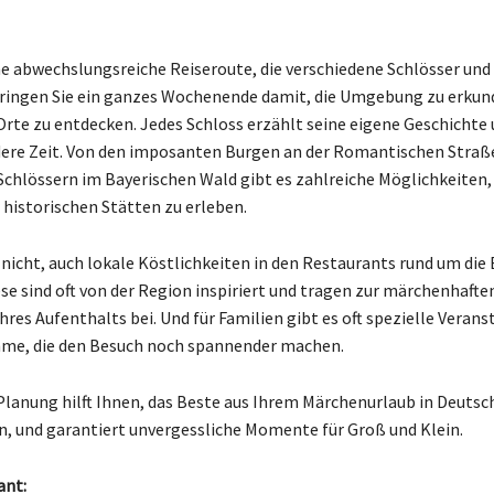
ne abwechslungsreiche Reiseroute, die verschiedene Schlösser un
ringen Sie ein ganzes Wochenende damit, die Umgebung zu erkun
te zu entdecken. Jedes Schloss erzählt seine eigene Geschichte 
ndere Zeit. Von den imposanten Burgen an der Romantischen Straße
chlössern im Bayerischen Wald gibt es zahlreiche Möglichkeiten, 
 historischen Stätten zu erleben.
 nicht, auch lokale Köstlichkeiten in den Restaurants rund um die
ese sind oft von der Region inspiriert und tragen zur märchenhafte
res Aufenthalts bei. Und für Familien gibt es oft spezielle Veran
me, die den Besuch noch spannender machen.
lanung hilft Ihnen, das Beste aus Ihrem Märchenurlaub in Deutsc
, und garantiert unvergessliche Momente für Groß und Klein.
ant: