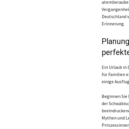
atemberaubend
Vergangenheit
Deutschland w
Erinnerung.
Planung
perfekt
Ein Urlaub in
für Familien 
einige Ausflu
Beginnen Sie 
der Schwäbisc
beeindruckend
Mythen und Le
Prinzessinnen