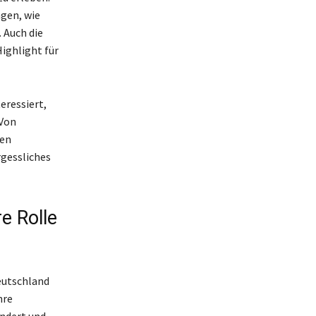
gen, wie
 Auch die
ighlight für
eressiert,
 Von
den
rgessliches
e Rolle
eutschland
hre
undert und