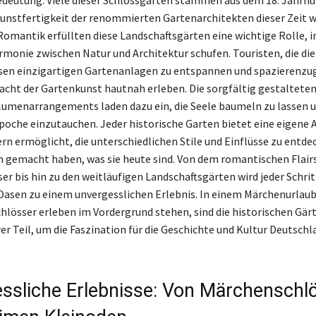
Kunstfertigkeit der renommierten Gartenarchitekten dieser Zeit w
 Romantik erfüllten diese Landschaftsgärten eine wichtige Rolle, i
rmonie zwischen Natur und Architektur schufen. Touristen, die di
esen einzigartigen Gartenanlagen zu entspannen und spazierenzu
acht der Gartenkunst hautnah erleben. Die sorgfältig gestaltete
lumenarrangements laden dazu ein, die Seele baumeln zu lassen u
oche einzutauchen. Jeder historische Garten bietet eine eigene
rn ermöglicht, die unterschiedlichen Stile und Einflüsse zu entdec
 gemacht haben, was sie heute sind. Von dem romantischen Flairs
er bis hin zu den weitläufigen Landschaftsgärten wird jeder Schrit
Oasen zu einem unvergesslichen Erlebnis. In einem Märchenurlaub,
hlösser erleben im Vordergrund stehen, sind die historischen Gärt
er Teil, um die Faszination für die Geschichte und Kultur Deutschl
ssliche Erlebnisse: Von Märchenschl