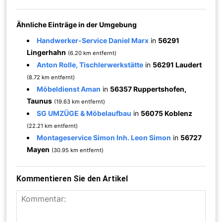
Ähnliche Einträge in der Umgebung
Handwerker-Service Daniel Marx
in
56291
Lingerhahn
(6.20 km entfernt)
Anton Rolle, Tischlerwerkstätte
in
56291 Laudert
(8.72 km entfernt)
Möbeldienst Aman
in
56357 Ruppertshofen,
Taunus
(19.63 km entfernt)
SG UMZÜGE & Möbelaufbau
in
56075 Koblenz
(22.21 km entfernt)
Montageservice Simon Inh. Leon Simon
in
56727
Mayen
(30.95 km entfernt)
Kommentieren Sie den Artikel