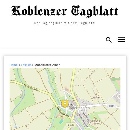
Der Tag beginnt mit dem Tagblatt.
Home
»
Lokales
»
Möbeldienst Aman